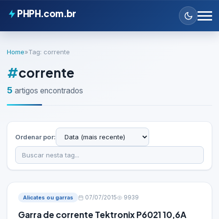
PHPH.com.br
Home
»
Tag: corrente
#
corrente
5
artigos encontrados
Ordenar por:
Alicates ou garras
07/07/2015
9939
Garra de corrente Tektronix P6021 10,6A