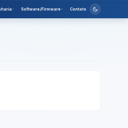
nharia
Software/Firmware
Contato