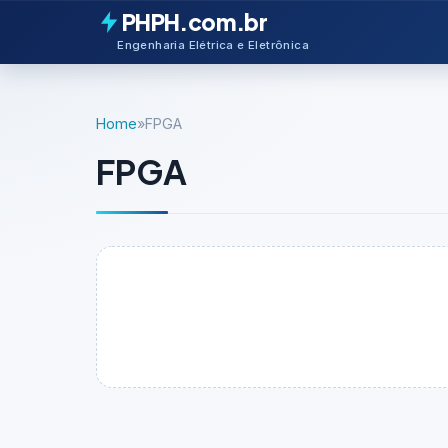
PHPH.com.br
Engenharia Elétrica e Eletrônica
Home
»
FPGA
FPGA