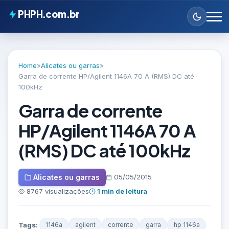
PHPH.com.br
Home
»
Alicates ou garras
»
Garra de corrente HP/Agilent 1146A 70 A (RMS) DC até
100kHz
Garra de corrente
HP/Agilent 1146A 70 A
(RMS) DC até 100kHz
Alicates ou garras
05/05/2015
8767 visualizações
1 min de leitura
Tags:
1146a
agilent
corrente
garra
hp 1146a