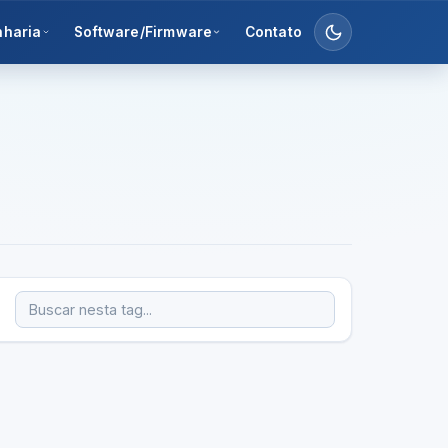
nharia
Software/Firmware
Contato