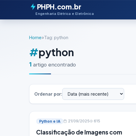
PHPH.com.br
Engenharia Elétrica e Eletrônica
Home
»
Tag: python
#
python
1
artigo encontrado
Ordenar por:
21/09/2025
615
Python e IA
Classificação de Imagens com