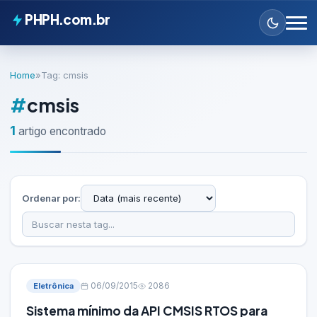
PHPH.com.br
Home
»
Tag: cmsis
#
cmsis
1
artigo encontrado
Ordenar por:
Eletrônica
06/09/2015
2086
Sistema mínimo da API CMSIS RTOS para