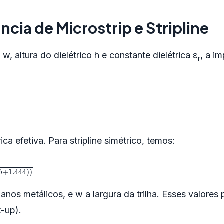
cia de Microstrip e Stripline
, altura do dielétrico h e constante dielétrica ε
, a i
r
ica efetiva. Para stripline simétrico, temos:
667
ln
(
w
/
b
+
1.444
)
)
planos metálicos, e w a largura da trilha. Esses valores
-up).