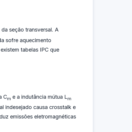
 da seção transversal. A
ada sofre aquecimento
 existem tabelas IPC que
a C
e a indutância mútua L
m
m
al indesejado causa crosstalk e
eduz emissões eletromagnéticas