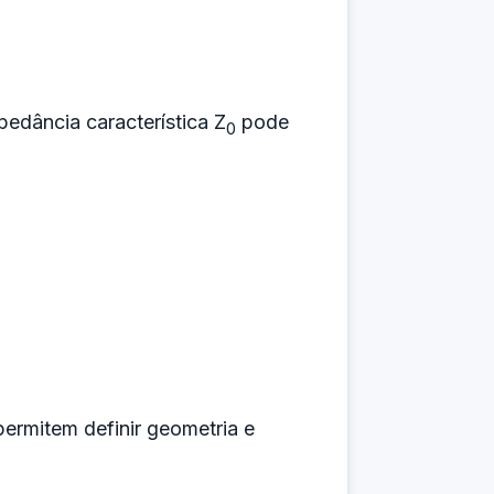
mpedância característica Z
pode
0
 permitem definir geometria e