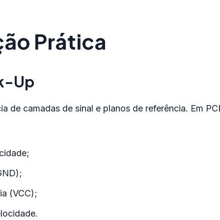
ão Prática
ck-Up
ia de camadas de sinal e planos de referência. Em PC
ocidade;
(GND);
ia (VCC);
locidade.