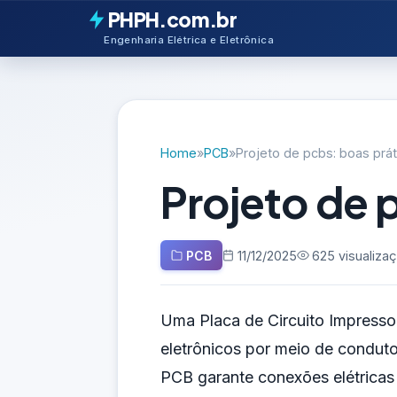
PHPH.com.br
Engenharia Elétrica e Eletrônica
Home
»
PCB
»
Projeto de pcbs: boas prát
Projeto de 
PCB
11/12/2025
625 visualiza
Uma Placa de Circuito Impresso 
eletrônicos por meio de condut
PCB garante conexões elétricas 