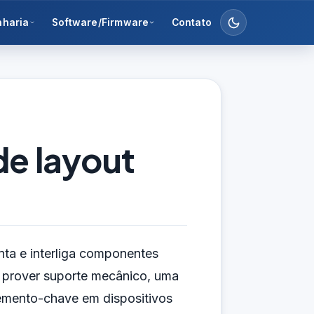
nharia
Software/Firmware
Contato
de layout
nta e interliga componentes
 prover suporte mecânico, uma
elemento-chave em dispositivos