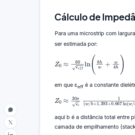
Cálculo de Impedân
Para uma microstrip com largura w
ser estimada por:
Z
0
≈
60
ϵ
e
f
f
ln
(
8
h
w
+
w
4
h
)
em que ε
é a constante dielétr
eff
Z
0
≈
30
π
ϵ
r
1
(
w
/
b
+
1.393
+
0.
aqui b é a distância total entre 
camada de empilhamento (stack