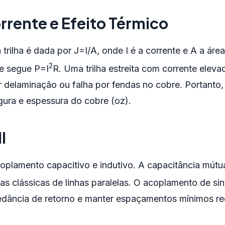
rrente e Efeito Térmico
rilha é dada por J=I/A, onde I é a corrente e A a área
2
le segue P=I
R. Uma trilha estreita com corrente elev
 delaminação ou falha por fendas no cobre. Portanto,
gura e espessura do cobre (oz).
I
coplamento capacitivo e indutivo. A capacitância mútu
s clássicas de linhas paralelas. O acoplamento de sin
mpedância de retorno e manter espaçamentos mínimos r