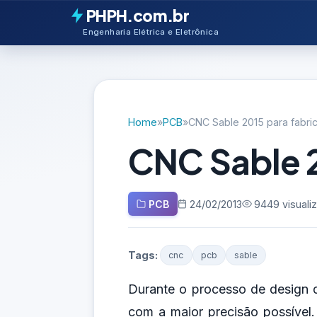
PHPH.com.br
Engenharia Elétrica e Eletrônica
Home
»
PCB
»
CNC Sable 2015 para fabr
CNC Sable 
PCB
24/02/2013
9449 visuali
Tags:
cnc
pcb
sable
Durante o processo de design d
com a maior precisão possível.