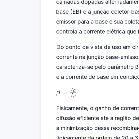
camadas dopadas alternadame
base (EB) e a junção coletor-ba
emissor para a base e sua coleta
controla a corrente elétrica que 
Do ponto de vista de uso em ci
corrente na junção base-emisso
caracteriza-se pelo parâmetro β
e a corrente de base em condiç
β
=
I
C
I
B
Fisicamente, o ganho de corrent
difusão eficiente até a região 
a minimização dessa recombinaç
tipicamente da ordem de 20 a 30