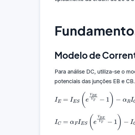
Fundamentos
Modelo de Corren
Para análise DC, utiliza-se o m
potenciais das junções EB e CB
I
E
=
I
E
S
(
e
V
B
E
V
T
−
1
)
−
α
R
I
C
I
C
=
α
F
I
E
S
(
e
V
B
E
V
T
−
1
)
−
I
C