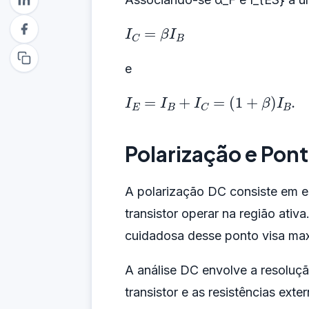
I
C
=
β
I
B
e
I
E
=
I
B
+
I
C
=
(
1
+
β
)
I
B
.
Polarização e Pon
A polarização DC consiste em e
transistor operar na região ativ
cuidadosa desse ponto visa maxi
A análise DC envolve a resoluç
transistor e as resistências ex