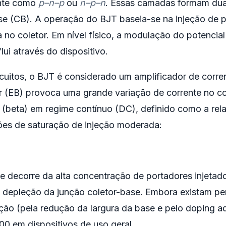
nte como
p–n–p
ou
n–p–n
. Essas camadas formam duas
se (CB). A operação do BJT baseia-se na injeção de p
 no coletor. Em nível físico, a modulação do potencial
flui através do dispositivo.
rcuitos, o BJT é considerado um amplificador de corr
r (EB) provoca uma grande variação de corrente no co
 (beta) em regime contínuo (DC), definido como a rela
ões de saturação de injeção moderada:
e decorre da alta concentração de portadores injetad
de depleção da junção coletor-base. Embora existam p
ão (pela redução da largura da base e pelo doping a
0 em dispositivos de uso geral.