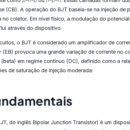
nte como
p–n–p
ou
n–p–n
. Essas camadas formam duas
se (CB). A operação do BJT baseia-se na injeção de p
 no coletor. Em nível físico, a modulação do potencial
flui através do dispositivo.
rcuitos, o BJT é considerado um amplificador de corr
r (EB) provoca uma grande variação de corrente no co
 (beta) em regime contínuo (DC), definido como a rela
ões de saturação de injeção moderada:
undamentais
BJT, do inglês Bipolar Junction Transistor) é um dispos