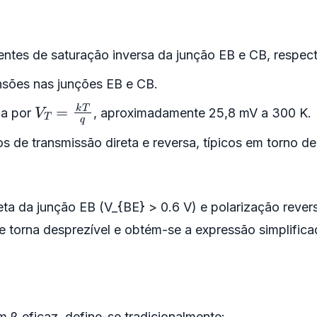
entes de saturação inversa da junção EB e CB, respec
nsões nas junções EB e CB.
V
T
=
k
T
q
da por
, aproximadamente 25,8 mV a 300 K.
 de transmissão direta e reversa, típicos em torno d
eta da junção EB (V_{BE} > 0.6 V) e polarização reve
 torna desprezível e obtém-se a expressão simplifica
 β eficaz, define-se tradicionalmente: