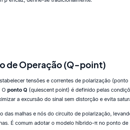
to de Operação (Q-point)
stabelecer tensões e correntes de polarização (pont
a. O
ponto Q
(quiescent point) é definido pelas condiç
mizar a excursão do sinal sem distorção e evita satu
ão das malhas e nós do circuito de polarização, leva
ternas. É comum adotar o modelo híbrido-π no ponto de