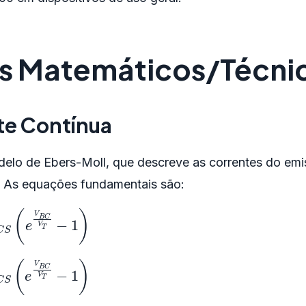
 Matemáticos/Técni
te Contínua
odelo de Ebers-Moll, que descreve as correntes do em
. As equações fundamentais são:
S
(
e
V
B
C
V
T
−
1
)
S
(
e
V
B
C
V
T
−
1
)