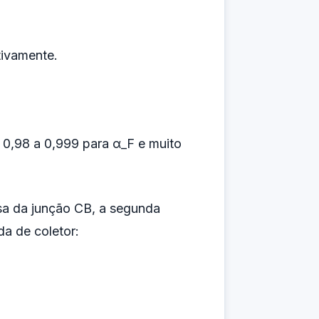
tivamente.
e 0,98 a 0,999 para α_F e muito
rsa da junção CB, a segunda
da de coletor: