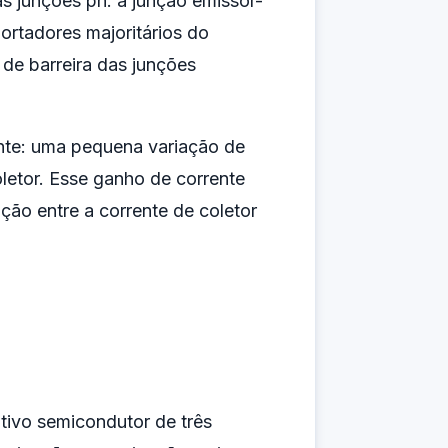
 junções pn: a junção emissor-
ortadores majoritários do
 de barreira das junções
ente: uma pequena variação de
letor. Esse ganho de corrente
ção entre a corrente de coletor
itivo semicondutor de três