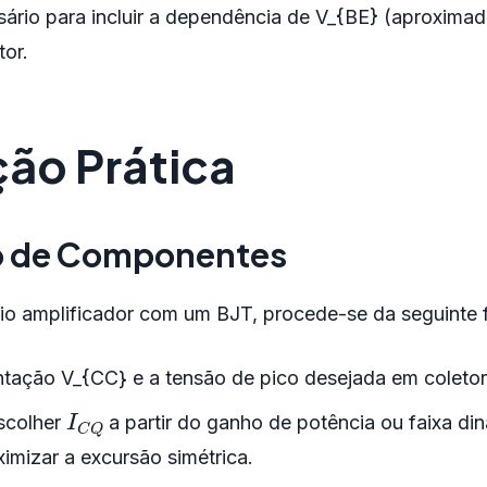
sário para incluir a dependência de V_{BE} (aproxima
tor.
ão Prática
 de Componentes
gio amplificador com um BJT, procede-se da seguinte 
entação V_{CC} e a tensão de pico desejada em coleto
I
C
Q
scolher
a partir do ganho de potência ou faixa di
imizar a excursão simétrica.