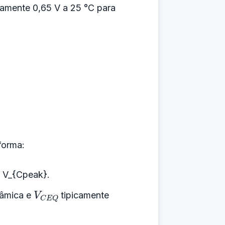
damente 0,65 V a 25 °C para
forma:
r V_{Cpeak}.
V
C
E
Q
nâmica e
tipicamente