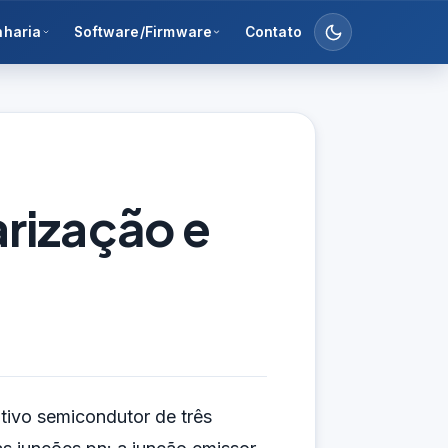
nharia
Software/Firmware
Contato
arização e
itivo semicondutor de três