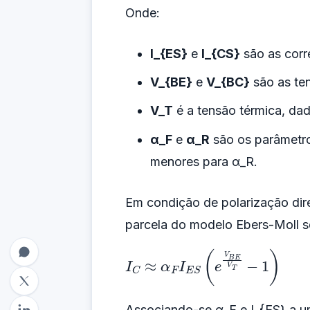
Onde:
I_{ES}
e
I_{CS}
são as corr
V_{BE}
e
V_{BC}
são as te
V_T
é a tensão térmica, da
α_F
e
α_R
são os parâmetros
menores para α_R.
Em condição de polarização dir
parcela do modelo Ebers-Moll se
I
C
≈
α
F
I
E
S
(
e
V
B
E
V
T
−
1
)
Associando-se α_F e I_{ES} a um