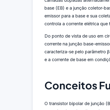
camadas dopadas alternadame
base (EB) e a junção coletor-ba
emissor para a base e sua coleta
controla a corrente elétrica que 
Do ponto de vista de uso em ci
corrente na junção base-emisso
caracteriza-se pelo parâmetro β
e a corrente de base em condiç
Conceitos F
O transistor bipolar de junção (