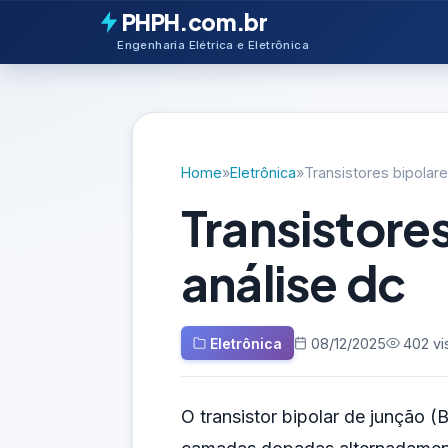
PHPH.com.br
Engenharia Elétrica e Eletrônica
Home
»
Eletrônica
»
Transistores bipolare
Transistores
análise dc
Eletrônica
08/12/2025
402 vi
O transistor bipolar de junção (