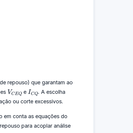
o de repouso) que garantam ao
V
C
E
Q
I
C
Q
ões
e
. A escolha
ração ou corte excessivos.
ndo em conta as equações do
 repouso para acoplar análise