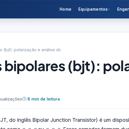
Home
Equipamentos
Enge
s (bjt): polarização e análise dc
 bipolares (bjt): pol
sualizações
8 min de leitura
BJT, do inglês Bipolar Junction Transistor) é um dispos