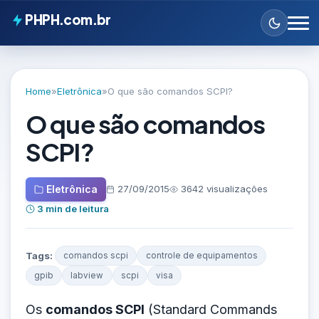
PHPH.com.br
Home
»
Eletrônica
»
O que são comandos SCPI?
O que são comandos
SCPI?
Eletrônica
27/09/2015
3642 visualizações
3 min de leitura
Tags:
comandos scpi
controle de equipamentos
gpib
labview
scpi
visa
Os
comandos SCPI
(Standard Commands