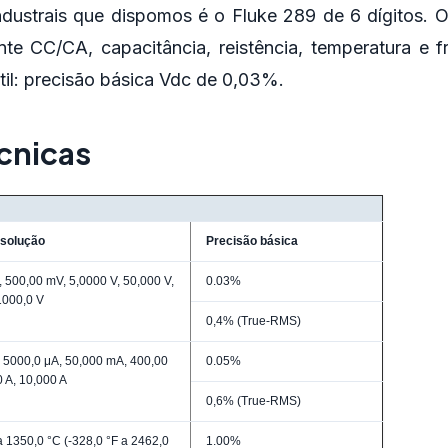
ndustrais que dispomos é o Fluke 289 de 6 dígitos.
e CC/CA, capacitância, reistência, temperatura e f
il:
precisão básica Vdc de 0,03%
.
cnicas
solução
Precisão básica
 500,00 mV, 5,0000 V, 50,000 V,
0.03%
1000,0 V
0,4% (True-RMS)
 5000,0 μA, 50,000 mA, 400,00
0.05%
 A, 10,000 A
0,6% (True-RMS)
a 1350,0 °C (-328,0 °F a 2462,0
1.00%