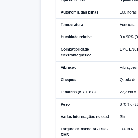
Tipo de bateria
6 pilhas a
Autonomia das pilhas
100 horas 
Temperatura
Funcioname
Humidade relativa
0 a 90% (0
Compatibilidade
EMC EN61
electromagnética
Vibração
Vibrações 
Choques
Queda de 1
Tamanho (A x L x C)
22,2 cm x 1
Peso
870,9 g (2
Várias informações no ecrã
Sim
Largura de banda AC True-
100 kHz
RMS