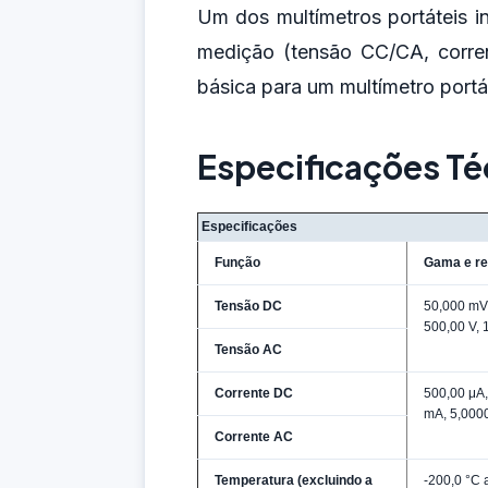
Um dos multímetros portáteis i
medição (tensão CC/CA, corrent
básica para um multímetro portát
Especificações Té
Especificações
Função
Gama e re
Tensão DC
50,000 mV,
500,00 V, 
Tensão AC
Corrente DC
500,00 μA,
mA, 5,0000
Corrente AC
Temperatura (excluindo a
-200,0 °C 