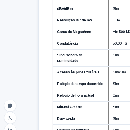
dBV/dBm
Sim
Resolução DC de mV
1 μV
Gama de Megaohms
Até 500 M
Condutância
50,00 nS
Sinal sonoro de
Sim
continuidade
Acesso às pilhas/fusíveis
Sim/Sim
Relógio de tempo decorrido
Sim
Relógio de hora actual
Sim
Mín-máx-média
Sim
Duty cycle
Sim