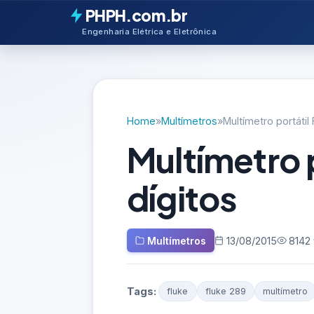
PHPH.com.br
Engenharia Elétrica e Eletrônica
Home
»
Multímetros
»
Multímetro portátil
Multímetro 
dígitos
Multímetros
13/08/2015
8142 
Tags:
fluke
fluke 289
multímetro