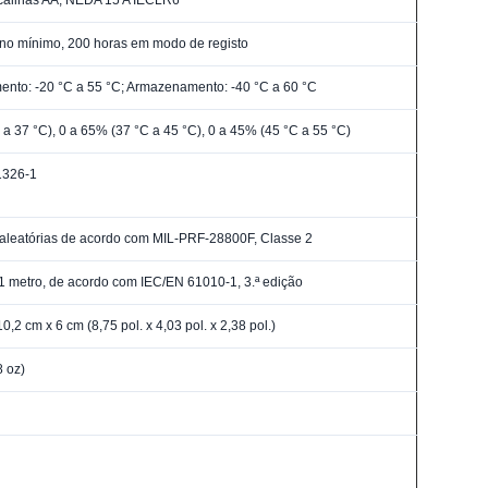
lcalinas AA, NEDA 15 A IECLR6
no mínimo, 200 horas em modo de registo
nto: -20 °C a 55 °C; Armazenamento: -40 °C a 60 °C
 a 37 °C), 0 a 65% (37 °C a 45 °C), 0 a 45% (45 °C a 55 °C)
326-1
aleatórias de acordo com MIL-PRF-28800F, Classe 2
 metro, de acordo com IEC/EN 61010-1, 3.ª edição
0,2 cm x 6 cm (8,75 pol. x 4,03 pol. x 2,38 pol.)
8 oz)