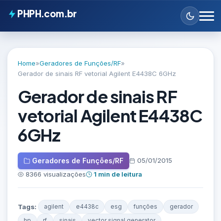
PHPH.com.br
Home
»
Geradores de Funções/RF
»
Gerador de sinais RF vetorial Agilent E4438C 6GHz
Gerador de sinais RF
vetorial Agilent E4438C
6GHz
Geradores de Funções/RF
05/01/2015
8366 visualizações
1 min de leitura
Tags:
agilent
e4438c
esg
funções
gerador
hp
rf
sinais
vector signal generator