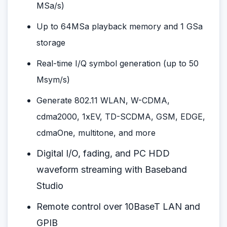
MSa/s)
Up to 64MSa playback memory and 1 GSa
storage
Real-time I/Q symbol generation (up to 50
Msym/s)
Generate 802.11 WLAN, W-CDMA,
cdma2000, 1xEV, TD-SCDMA, GSM, EDGE,
cdmaOne, multitone, and more
Digital I/O, fading, and PC HDD
waveform streaming with Baseband
Studio
Remote control over 10BaseT LAN and
GPIB