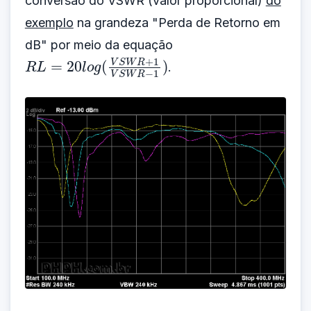
conversão do VSWR (valor proporcional)
do
exemplo
na grandeza "Perda de Retorno em
dB" por meio da equação
R
L
=
20
l
o
g
(
V
S
W
R
+
1
V
S
W
R
−
1
)
.