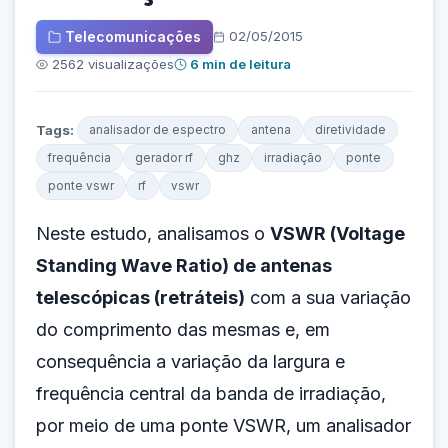
Telecomunicações
02/05/2015
2562 visualizações
6 min de leitura
Tags:
analisador de espectro
antena
diretividade
frequência
gerador rf
ghz
irradiação
ponte
ponte vswr
rf
vswr
Neste estudo, analisamos o
VSWR (Voltage
Standing Wave Ratio) de antenas
telescópicas (retráteis)
com a sua variação
do comprimento das mesmas e, em
consequência a variação da largura e
frequência central da banda de irradiação,
por meio de uma ponte VSWR, um analisador