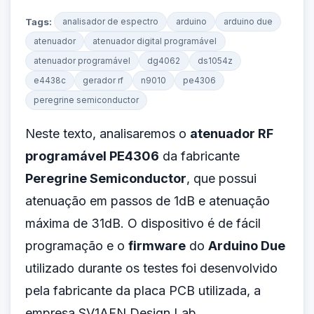
Tags:
analisador de espectro
arduino
arduino due
atenuador
atenuador digital programável
atenuador programável
dg4062
ds1054z
e4438c
gerador rf
n9010
pe4306
peregrine semiconductor
Neste texto, analisaremos o
atenuador RF
programável PE4306
da fabricante
Peregrine Semiconductor
, que possui
atenuação em passos de 1dB e atenuação
máxima de 31dB. O dispositivo é de fácil
programação e o
firmware
do
Arduino Due
utilizado durante os testes foi desenvolvido
pela fabricante da placa PCB utilizada, a
empresa SV1AFN Design Lab.